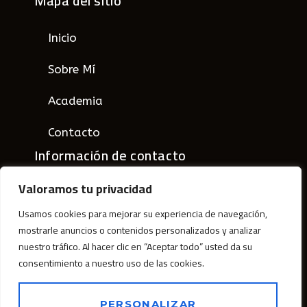
Mapa del sitio
Inicio
Sobre Mí
Academia
Contacto
Información de contacto
Valoramos tu privacidad
sanchezabeljose@gmail.com
Usamos cookies para mejorar su experiencia de navegación,
678 29 86 91
mostrarle anuncios o contenidos personalizados y analizar
Santutxu N°28 lonja iz. 48004 Bilbao
nuestro tráfico. Al hacer clic en “Aceptar todo” usted da su
consentimiento a nuestro uso de las cookies.
sanchezabeljose
PERSONALIZAR